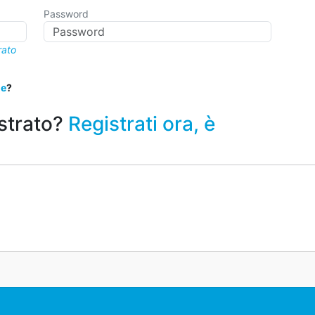
Password
rato
me
?
strato?
Registrati ora, è